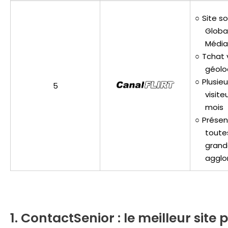
Site s
Global
Média
Tchat 
géolo
Plusieu
5
visit
mois
Présen
toute
grand
agglo
1. ContactSenior : le meilleur site