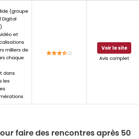
olide (groupe
 Digital
)
vidéo et
calisations
Voir le site
rs milliers de
eurs chaque
Avis complet
t dans
s les
es
mérations
 pour faire des rencontres après 50