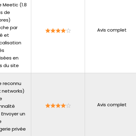
 Meetic (1.8
ns de
res)
che par
Avis complet
té et
calisation
és
isées en
s du site
e reconnu
k networks)
e
Avis complet
nnalité
 Envoyer un
e
erie privée