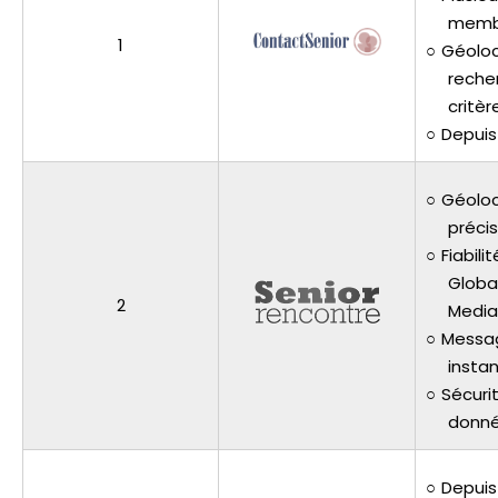
memb
1
Géoloc
reche
critèr
Depuis
Géoloc
préci
Fiabili
Global
2
Medi
Messa
insta
Sécuri
donn
Depuis