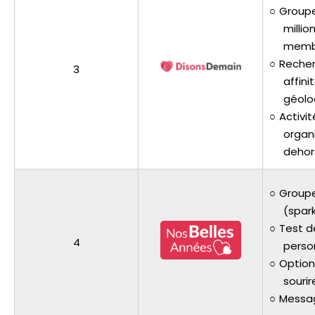
Groupe
millio
memb
Recher
3
affini
géolo
Activit
organ
dehor
Group
(spar
Test d
4
perso
Option
sourir
Messag