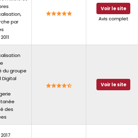
res
Voir le site
alisation,
Avis complet
rche par
es
 2011
alisation
se
té du groupe
 Digital
Voir le site
a
gerie
ntanée
té des
ées
 2017