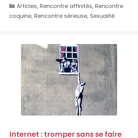
Catégories
Articles
,
Rencontre affinités
,
Rencontre
coquine
,
Rencontre sérieuse
,
Sexualité
Internet : tromper sans se faire