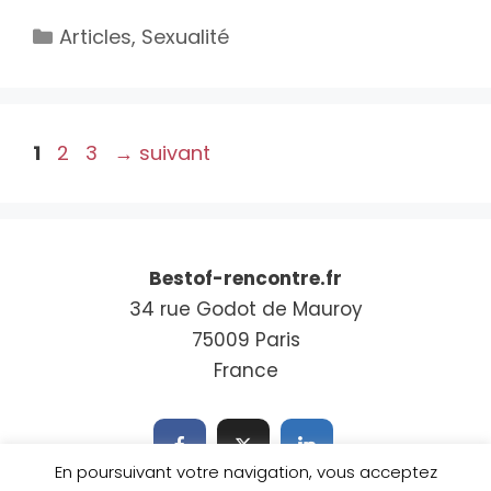
Catégories
Articles
,
Sexualité
Page
Page
Page
1
2
3
→
suivant
Bestof-rencontre.fr
34 rue Godot de Mauroy
75009 Paris
France
En poursuivant votre navigation, vous acceptez