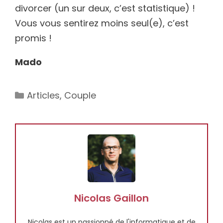
divorcer (un sur deux, c’est statistique) !
Vous vous sentirez moins seul(e), c’est
promis !
Mado
Catégories
Articles
,
Couple
Nicolas Gaillon
Nicolas est un passionné de l'informatique et de