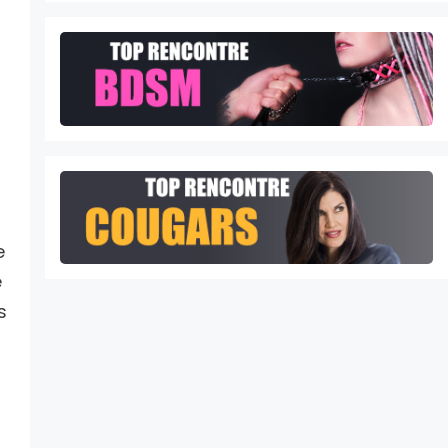
e
e
s