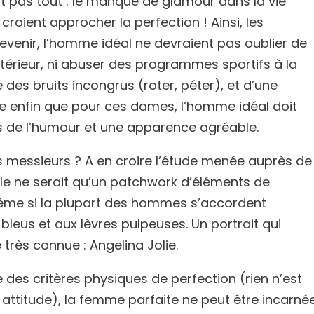
st pas tout : le manque de glamour dans la vie
roient approcher la perfection ! Ainsi, les
evenir, l’homme idéal ne devraient pas oublier de
intérieur, ni abuser des programmes sportifs à la
aire des bruits incongrus (roter, péter), et d’une
èle enfin que pour ces dames, l’homme idéal doit
ns de l’humour et une apparence agréable.
s messieurs ? A en croire l’étude menée auprès de
elle ne serait qu’un patchwork d’éléments de
Même si la plupart des hommes s’accordent
 bleus et aux lèvres pulpeuses. Un portrait qui
très connue : Angelina Jolie.
e des critères physiques de perfection (rien n’est
attitude), la femme parfaite ne peut être incarné