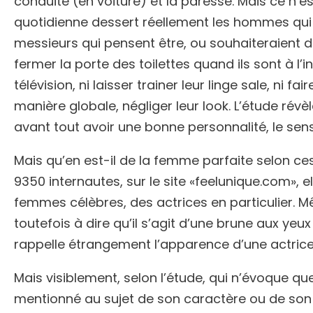
conduite (en voiture) et la paresse. Mais ce n’e
quotidienne dessert réellement les hommes qui c
messieurs qui pensent être, ou souhaiteraient d
fermer la porte des toilettes quand ils sont à l’
télévision, ni laisser trainer leur linge sale, ni f
manière globale, négliger leur look. L’étude rév
avant tout avoir une bonne personnalité, le se
Mais qu’en est-il de la femme parfaite selon ce
9350 internautes, sur le site «feelunique.com», 
femmes célèbres, des actrices en particulier. 
toutefois à dire qu’il s’agit d’une brune aux yeux
rappelle étrangement l’apparence d’une actrice 
Mais visiblement, selon l’étude, qui n’évoque qu
mentionné au sujet de son caractère ou de son 