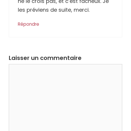
ne le crois pas, et c’est fâcheux. Je
les préviens de suite, merci.
Répondre
Laisser un commentaire
Commentaire