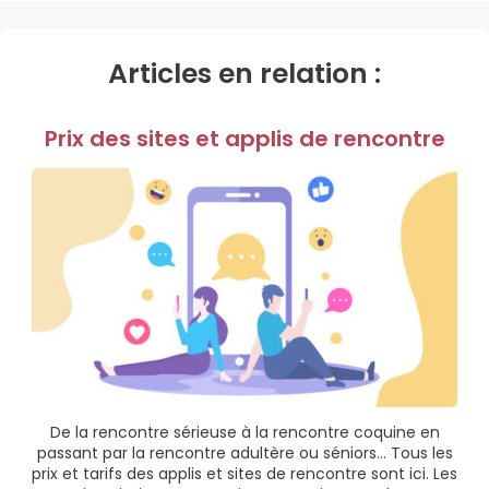
Articles en relation :
Prix des sites et applis de rencontre
De la rencontre sérieuse à la rencontre coquine en
passant par la rencontre adultère ou séniors… Tous les
prix et tarifs des applis et sites de rencontre sont ici. Les