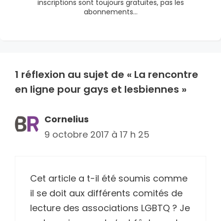
inscriptions sont toujours gratuites, pas les
abonnements…
1 réflexion au sujet de « La rencontre
en ligne pour gays et lesbiennes »
Cornelius
9 octobre 2017 à 17 h 25
Cet article a t-il été soumis comme
il se doit aux différents comités de
lecture des associations LGBTQ ? Je