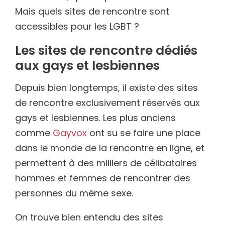
Mais quels sites de rencontre sont
accessibles pour les LGBT ?
Les sites de rencontre dédiés
aux gays et lesbiennes
Depuis bien longtemps, il existe des sites
de rencontre exclusivement réservés aux
gays et lesbiennes. Les plus anciens
comme
Gayvox
ont su se faire une place
dans le monde de la rencontre en ligne, et
permettent à des milliers de célibataires
hommes et femmes de rencontrer des
personnes du même sexe.
On trouve bien entendu des sites