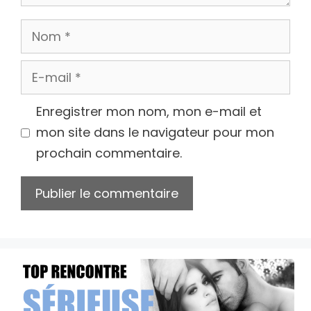
Nom
E-
mail
Enregistrer mon nom, mon e-mail et
mon site dans le navigateur pour mon
prochain commentaire.