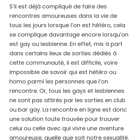
S’il est déjà compliqué de faire des
rencontres amoureuses dans la vie de
tous les jours lorsque l’on est hétéro, cela
se complique davantage encore lorsqu’on
est gay ou lesbienne. En effet, mis à part
dans certains lieux de sorties dédiés à
cette communauté, il est difficile, voire
impossible de savoir qui est hétéro ou
homo parmi les personnes que l’on
rencontre. Or, tous les gays et lesbiennes
ne sont pas attirés par les sorties en club
ou bar gay. La rencontre en ligne est donc
une solution toute trouvée pour trouver
celui ou celle avec qui vivre une aventure
amoureuse, quelle que soit notre sexualité.