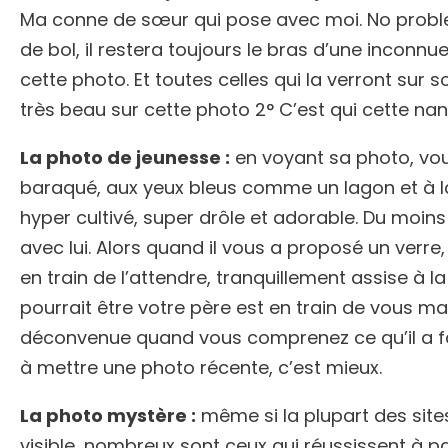
Ma conne de sœur qui pose avec moi. No problem
de bol, il restera toujours le bras d’une inconn
cette photo. Et toutes celles qui la verront sur son
très beau sur cette photo 2° C’est qui cette n
La photo de jeunesse :
en voyant sa photo, vou
baraqué, aux yeux bleus comme un lagon et à la ch
hyper cultivé, super drôle et adorable. Du moin
avec lui. Alors quand il vous a proposé un verre
en train de l’attendre, tranquillement assise à 
pourrait être votre père est en train de vous mate
déconvenue quand vous comprenez ce qu’il a fait
à mettre une photo récente, c’est mieux.
La photo mystère :
même si la plupart des site
visible, nombreux sont ceux qui réussissent à pas