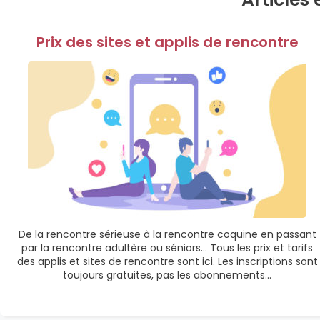
Prix des sites et applis de rencontre
De la rencontre sérieuse à la rencontre coquine en passant
par la rencontre adultère ou séniors… Tous les prix et tarifs
des applis et sites de rencontre sont ici. Les inscriptions sont
toujours gratuites, pas les abonnements…