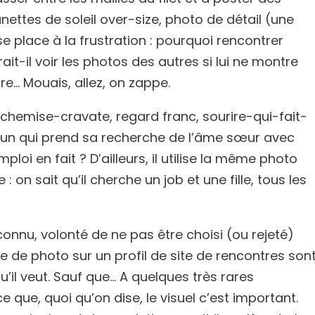
ttes de soleil over-size, photo de détail (une
se place à la frustration : pourquoi rencontrer
ait-il voir les photos des autres si lui ne montre
rre… Mouais, allez, on zappe.
 chemise-cravate, regard franc, sourire-qui-fait-
un qui prend sa recherche de l’âme sœur avec
i en fait ? D’ailleurs, il utilise la même photo
: on sait qu’il cherche un job et une fille, tous les
onnu, volonté de ne pas être choisi (ou rejeté)
 de photo sur un profil de site de rencontres son
u’il veut. Sauf que… A quelques très rares
 que, quoi qu’on dise, le visuel c’est important.