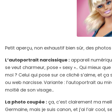
Petit aperçu, non exhaustif bien sûr, des photos 
L’autoportrait narcissique :
appareil numériqu
se veut charmeur, pose « sexy »… Qui mieux qu
moi ? Celui qui pose sur ce cliché s’aime, et ça 
ou web narcisse. Variante : l’autoportrait au miro
moitié de son visage…
La photo coupée :
ça, c’est clairement ma meill
Germaine, mais je suis canon, et j’ai l’air cool, se