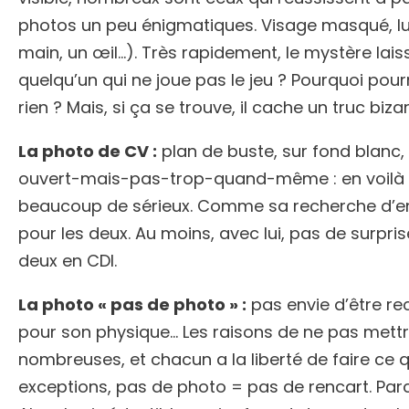
photos un peu énigmatiques. Visage masqué, lune
main, un œil…). Très rapidement, le mystère lais
quelqu’un qui ne joue pas le jeu ? Pourquoi pourr
rien ? Mais, si ça se trouve, il cache un truc biza
La photo de CV :
plan de buste, sur fond blanc,
ouvert-mais-pas-trop-quand-même : en voilà 
beaucoup de sérieux. Comme sa recherche d’emplo
pour les deux. Au moins, avec lui, pas de surprise 
deux en CDI.
La photo « pas de photo » :
pas envie d’être rec
pour son physique… Les raisons de ne pas mettre
nombreuses, et chacun a la liberté de faire ce q
exceptions, pas de photo = pas de rencart. Parce