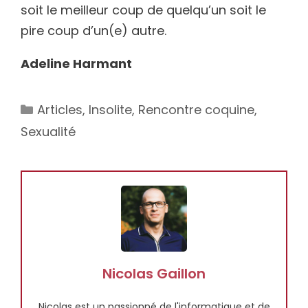
soit le meilleur coup de quelqu’un soit le
pire coup d’un(e) autre.
Adeline Harmant
Catégories
Articles
,
Insolite
,
Rencontre coquine
,
Sexualité
Nicolas Gaillon
Nicolas est un passionné de l'informatique et de