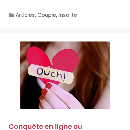
Catégories
Articles
,
Couple
,
Insolite
Conquête en ligne ou