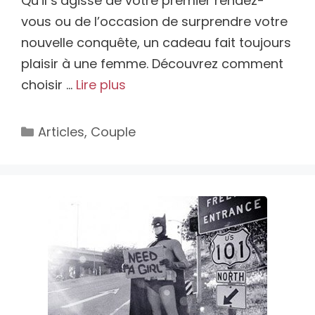
Qu’il s’agisse de votre premier rendez-
vous ou de l’occasion de surprendre votre
nouvelle conquête, un cadeau fait toujours
plaisir à une femme. Découvrez comment
choisir …
Lire plus
Catégories
Articles
,
Couple